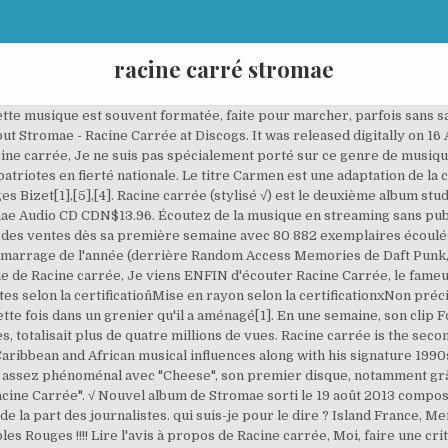
racine carré stromae
caine[5]. Mais en... L'album s'écoula à 40 000 exemplaires en Belgique en dix jours depuis sa sortie en CD le 19 août 2013 et fut certifié disque de platine[14]. Que ce soit dans les notes, dans le vocal, ou dans les paroles, Stromae nous transmet des sensations : de la joie ou de la tristesse, parfois de la mélancolie. Il semble libre dans ses compositions. Customers who bought this item also bought. », « Derrière le titre absurde "Moules Frites" en effet, Strome parle du sida. It was released on 11 December 2015. Par exemple, la chanson Moules frites, qui, à la première écoute, semble légère : on y apprend qu'un « Paulo aime les moules frites », de façon joyeuse. Un article de Wikipédia, l'encyclopédie libre. Racine carrée aborde des thèmes tels que l'aliénation par les réseaux sociaux dont Twitter (Carmen)[4], les fabricants de cigarettes et le cancer (Quand c’est ? The album, recorded in an attic, explores themes as diverse as alienation from social networks, relationship issues, discrimination, cigarettes and lung cancer, AIDS and absent father figures. Cette section est vide, insuffisamment détaillée ou incomplète. Certaines de ses chansons sont vraiment très bien fichues, profondes ou drôles. L’homme a quelque chose c’est sûr, quelque chose de beau, de rare et de précieux. function as much-needed pit stops. Loïc Picaud de Music Story fait remarquer que pour « tromper l'ennui, le rappeur belge sait aussi le faire en chanson avec les vers tristes posés sur des musiques enjouées voire bondissantes ». Il expliquera par la suite : « J'avais envie de rajouter ces sonorités que j’ai entendues pendant mon enfance dans les fêtes de famille mais sans tomber dans le cliché du retour aux racines, du I love Africa, alors que j’ai grandi en Belgique »[1]. Racine carrée. Stromae a collaboré avec Orelsan et Maître Gims sur AVF. Stromae’s expansive musical palate—led by the banging bass and interwoven Afropop guitars of “Papaoutai”—makes his third full-length album, Racine Carrée, one of … La fonction qui, à tout réel positif, associe sa racine carrée s'appelle la fonction racine carrée. Only 5 left in stock. La Tribune de Genève décrit l'album comme « aussi noir qu'inégal [...] En dehors de ces quelques morceaux (Carmen, Quand c'est ? »[3]. Dans le top "Les meilleurs albums français des années 2010". Son premier album, Cheese, avait fait jaser, mais l’attention accordée au «prodige» s’est décuplée depuis qu’il a sorti Racine carrée, un deuxième album qui accentue sa capacité à mélanger des rythmes entraînants à des paroles plus lourdes. On a le droit de rêver... J'en connais un qui doit être heureux ce soir, ses Diables Rouges l'ont fait... Moins pire que David Guetta mais on s'en rapproche ! Après tout, celui-ci est belgo-rwandais et vit dans une Europe qui se … La semaine suivant son entrée au top des ventes, il fut détrôné par Génération Goldman volume 2, mais reprit par la suite la tête lors de sa troisième semaine[18]. L’utilise-t-il de la bonne façon ? Title 1. Quand j'ai découvert "Formidable" ( http://youtu.... » Il ajoute : « il y a dans cet album, autant que dans le précédent, un fond, une recherche, et quelque chose de « grave ». Pop rap? It was released digitally on 16 August 2013 and three days later physically in … En résumé: Le projet (Album) Racine Carrée de Stromae , disponible dès le 19 août 2013 au prix de 7.99 €. On n'est pas couché, France 2, 14 septembre 2013. Une certitude : on va en souper longtemps, "Tu peux mentir à qui tu veux / Tu souris trop pour être heureux...". La conclusion du tribunal était la suivante : "A bientôt 40 ans, il est inadmissible d'avoir des goûts de jeunes adolescentes en fleur." Ces pochettes se ressemblent étrangement ! Dans Bâtard, la référence à Jacques Brel sur certains accents de Stromae est présent comme lorsqu'il entonne « Haa, pardon, monsieur ne prend pas parti… »[11]. Et qu'il en fait « une spécialité » qu'« il n'est pas prêt [à] vouloir quitter sur ce deuxième album où l'intérêt réside plus dans les textes que dans l'arrière-plan musical créant un décor de fin de fête. Le magazine Le Point écrit : « En treize titres, le jeune homme de vingt-huit ans dessine un portrait à la fois générationnel mais toujours poignant. Marcus Dupont-Besnard critique pour Le Plus du Nouvel Observateur se montre très positif face à l'album, affirmant que « chaque titre nous fait vibrer d'une manière particulière. Rewarded with vast commercial and critical succ