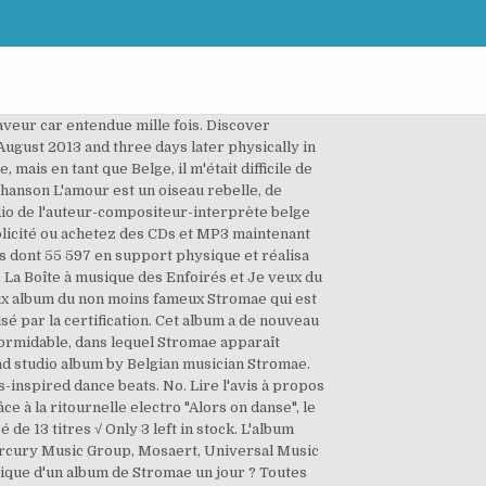
ess, Racine Carrée will be remembered as … Un album étincelant d’intelligence aux influences afros, aux percussions lourdes et aux sons cubains et congolais. On le note √x ou x1/2. Racine Carrée. En mathématiques élémentaires, la racine carrée d'un nombre réel positif x est l'unique réel positif qui, lorsqu'il est multiplié par lui-même, donne x, c'est-à-dire le nombre positif dont le carré vaut x. En 2015, l'album s'est vendu à plus de 2,5 millions d'exemplaires, dont 2 millions d'exemplaires en France. [...] Stromae a su se renouveler, sans tomber dans le piège d'une musique commerciale à cause de son succès », « En treize titres, le jeune homme de vingt-huit ans dessine un portrait à la fois générationnel mais toujours poignant. Elle poursuit « qu'il est capable de faire le grand écart — ou plutôt le pont — entre le hip-hop (d'où il vient), l'électro (qui l'a fait connaître), la chanson et la world ; capable aussi d'aborder de front les sujets les plus graves et contemporains sur des mélodies dansantes »[4]. Pour son deuxième album, Stromae reste fidèle à son style musical. J'ai particulièrement apprécié Papoutai et Tous les Mêmes, mais elles se trouvent un peu... Rewarded with vast commercial and critical success, Racine Carrée will be remembered as Stromae's breakthrough album and a major validation of his considerable songwriting talents. Stromae, l’artiste belge le plus en vogue en ce moment du fait de son nouvel album Racine carrée. et Tous les mêmes), pas de découvertes majeures. Plagiat, hommage ou hasard ? Racine carrée (stylisé √) est le deuxième album studio de l'auteur-compositeur-interprète belge Stromae sorti le 16 août 2013. L'album délivre sur des musiques légères et dansantes des textes aux sujets graves ou contemporains[4],[5]. Entre le 16 décembre et le 22 décembre, Racine carrée se vendit à plus de 182 000 exemplaires[19]. Oui, parce que ça oscille entre les rimes élégantes... L'équation n'a donc aucune solution. Ships from and sold by Amazon.ca. Page 1 of 1 Start over Page 1 of 1 . Includes Album Cover, Release Year, and User Reviews. Et puis un jour j'ai eu un déclic : Alors que le morceau "Batard" passait à la radio, je surpris une connaissance, qui sortait quelque fois des propos quelque peu racistes, les classiques "je ne suis pas raciste mais...", chanter en synchronisation tout le morceau avec son auteur.... Racine carrée est, selon Le Point, « l'album le plus vendu en téléchargement en France » (210 000 exemplair