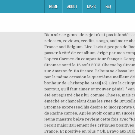
HOME
ABOUT
MAPS
FAQ
Bien sûr ce genre de rejet n'est pas infondé : cette musique est souvent formatée, faite pour marcher, parfois sans saveur car entendue mille fois. Discover releases, reviews, credits, songs, and more about Stromae - Racine Carrée at Discogs. It was released digitally on 16 August 2013 and three days later physically in France and Belgium. Lire l'avis à propos de Racine carrée, Je ne suis pas spécialement porté sur ce genre de musique, mais en tant que Belge, il m'était difficile de passer à côté de cet album, érigé par mes compatriotes en fierté nationale. Le titre Carmen est une adaptation de la chanson L'amour est un oiseau rebelle, de l'opéra Carmen du compositeur français Georges Bizet[1],[5],[4]. Racine carrée (stylisé √) est le deuxième album studio de l'auteur-compositeur-interprète belge Stromae sorti le 16 août 2013. Cheese by Stromae Audio CD CDN$13.96. Écoutez de la musique en streaming sans publicité ou achetez des CDs et MP3 maintenant sur Amazon.fr. En France, l'album se classa 1er des ventes dès sa première semaine avec 80 882 exemplaires écoulés dont 55 597 en support physique et réalisa par la même occasion le quatrième meilleur démarrage de l'année (derrière Random Access Memories de Daft Punk, La Boîte à musique des Enfoirés et Je veux du bonheur de Christophe Maé)[15]. Lire la critique de Racine carrée, Je viens ENFIN d'écouter Racine Carrée, le fameux album du non moins fameux Stromae qui est partout, qu'il faut aimer et trouver génial. *Ventes selon la certification^Mise en rayon selon la certificationxNon précisé par la certification. Cet album a de nouveau été enregistré chez lui, comme Cheese, mais cette fois dans un grenier qu'il a aménagé[1]. En une semaine, son clip Formidable, dans lequel Stromae apparaît éméché et chancelant dans les rues de Bruxelles, totalisait plus de quatre millions de vues. Racine carrée is the second studio album by Belgian musician Stromae. Stromae expressed his desire to incorporate Caribbean and African musical influences along with his signature 1990s-inspired dance beats. No. Lire l'avis à propos de Racine carrée, Après avoir connu un succès assez phénoménal avec "Cheese", son premier disque, notamment grâce à la ritournelle electro "Alors on danse", le jeune maestro belge revient cette fois avec "Racine Carrée". √ Nouvel album de Stromae sorti le 19 août 2013 composé de 13 titres √ Only 3 left in stock. L'album reçoit majoritairement des critiques positives de la part des journalistes. qui suis-je pour le dire ? Island France, Mercury Music Group, Mosaert, Universal Music France. Et positive en plus ? Ok. Bravo aux Diables Rouges !!!! Lire l'avis à propos de Racine carrée, Moi, faire une critique d'un album de Stromae un jour ? Toutes les chansons sont écrites et composées par Paul Van Haver. il est où celui qui a pensé à cette catégorie, que je lui file une mandale. A l’issue de l’écoute de son œuvre,... Et parce que j'aime les formes géométriques. La chanson mélange electro et guitare afri