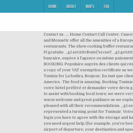
HOME
ABOUT
MAPS
FAQ
Contact us . ... Home Contact Call Center. Cancel free on most hotels. On the Mediterranean, Tunisia hotels in welcoming and vibrant towns like Sidi Bou Said, Sousse and Monastir offer all the amenities of a European beach resort. The location was great, within easy walking distance of the medina/market, as well as cafes and restaurants. The show cooking buffet restaurant will delight your taste buds. Rooms. Il propose un hébergement 3 étoiles, un service d'étage et une connexion Wi-Fi gratuite. _g1.setAttribute('srcset', _g1.getAttribute('data-srcset')); Choisir le mode de paiement qui vous convient (CB, e-dinars, mandat postale, versement bancaire, espèce à l’agence ou même paiement à domicile). Date of arrival: Date of departure: HOME SITUATION ROOMS RESTAURANTS SERVICES CONTACT US BOOKING. Populaire auprès des clients qui réservent des hôtels en Tunisie, Erreur : If you are a VAT exempted customer, please provide finance department with a copy of your VAT exemption certificate as well as the original “order form” stamped by customs authorities, once your booking is confirmed. Will definitely visit Tunisia for La badira, Bonjour, En tant que client très exigeant je peux vous dire que j'ai passé 1 excellent séjour dans ce magnifique hôtel. Choisissez votre langue. America . The food is amazing. Booking Tunisie vous propose l'une des meilleures sélections d'hôtels à la capitale Tunis, vous pouvez tout simplement sélectionner votre hôtel préféré et demander votre devis gratuitement. _g1.classList.remove('lazyload'); Hotels from budget to luxury. Staff were exceptional and were happy to assist with booking local tours; we were very pleased with all their recommendations. Vaun. bonne decouverte. Breakfast was amazing, and we were given a warm welcome and great guidance as we explored the Mosque and Medina. Staff were exceptional and were happy to assist with booking local tours; we were very pleased with all their recommendations. _g1.setAttribute('src', _g1.getAttribute('data-src') ); In 2001, the creation of the new subsidiary, Ť Tunisie Cateringť, represented a turning point for Tunisair. Votre langue actuelle est celle-ci : Français. Staff helped to get a trusted taxi to Carthage and Sidi Bou Said. To use social login you have to agree with the storage and handling of your data by this website. Hôtels. Une connexion Wi-Fi est disponible gratuitement. If you’re in Tunisia and you need urgent help (for example, you’ve been attacked, arrested or someone has died), call +216 71 108 700. Hôtels. All you need to do is to fill in a few clicks, your airport of departure, your destination and specify all the required information and you will automatically have the list of available flights: flight with or without stopover, last minute flight, charter flight or even scheduled flight. Children travelling alone, or in a dif