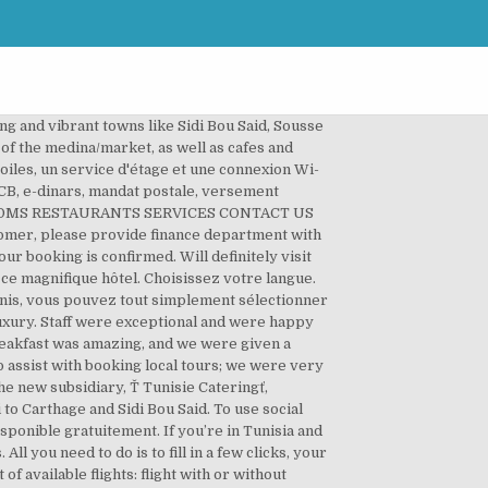
cept responsibility or liability for any question or answers. TTS hotels regroupe les meilleurs hôtels Tunisie: Djerba beach, Phenicia, Sahara beach tout les trois en bord de mer et Sahara Douz au porte du désert Tunisien. Name. Lisez les commentaires de clients réels. We are here to help 7 days a week from 7 am to 11 pm (Central European Time). Le personnel est absolument adorable. Closed Now. Le personnel aimable et accueillant, la propreté et le luxe de l’hôtel. What marketing strategies does Ebooking use? : (00216 ) 71941 916 Address : Sičge social de Tunisair, Direction Clientčle et call center (3čme étage), Charguia II 2035 Tunis - Carthage. il vous suffit de. C’est une agence de voyage en ligne qui vous permet de … L'hôtel est d'une propreté irréprochable et toutes les règles de sécurité COVID sont totalement respectées. Doté d'une piscine extérieure et d'un spa, l'établissement La Villa Bleue se situe à Sidi Bou Saïd. If you have any problem with your reservation, do not hesitate to contact us Manage booking your cheap flights throughout the year from and to Tunisia with Nouvelair airline. Rankiing est la première source d’information numérique dans le domaine digitale et marques, avec des classements basés sur l’avis des consommateurs sur presque tout. You can book up to nine passengers per booking, including adults, children and infants. Booking . Vous cherchez l'hôtel idéal au meilleur prix ? Book online your ferry and sail to Sicily, Sardinia, Morocco, Tunisia, Spain and Albania with GNV - Grandi Navi Veloci. Tout le personnel sont dans la Bienveillance et répondent à vos moindres petits désirs. Votre devise actuelle est celle-ci : Dollar canadien. TunisieBooking dispose actuellement de 25 agences de voyages Tunisie Booking, elles sont réparties à travers toute la Tunisie. Contact Resort The Perfect Le Sultan is the ideal hotel for a wonderful family holiday by the Mediterranean sea of Tunisia Le Sultan is a reference in the luxury hotel industry of Hammamet the City of … ... Home Contact Call Center. Very courteous staff, lovely location,room, food everything. Shop online. Une connexion Wi-Fi est proposée gratuitement. Read hotel reviews from real guests. Contact one of TUNISAIR offices, accredited travel agency, our local General Sales Agent or a partner airline. Situated in the central business and diplomatic district of Tunisia's capital city, Sheraton Tunis Hotel welcomes business and leisure travelers with well-appointed, spacious rooms and suites, a wealth of first-class amenities, and a picture-perfect location overlooking the entire city of Tunis. Amazing! Décliné en deux langues (Français et Arabe), le site a commencé en Mai 2008. Booking Purchase. Booking.com will make efforts to obscure email addresses, phone numbers, websites, social media accounts, and