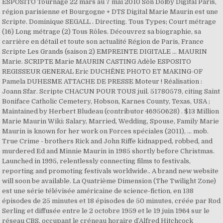
ESPOSITO Tournage 22 mars au 7 mai 2010 Son Dolby Digital Paris,
région parisienne et Bourgogne + DTS Digital Marie Maurin est une
Scripte. Dominique SEGALL . Directing. Tous Types; Court métrage
(16) Long métrage (2) Tous Rôles. Découvrez sa biographie, sa
carrière en détail et toute son actualité Région de Paris, France
Scripte Les Grands (saison 2) EMPREINTE DIGITALE ... MAURIN
Marie. SCRIPTE Marie MAURIN CASTING Adèle ESPOSITO
REGISSEUR GENERAL Eric DUCHÊNE PHOTO ET MAKING-OF
Pamela DUHESME ATTACHE DE PRESSE Moteur ! Réalisation :
Joann Sfar. Scripte CHACUN POUR TOUS juil. 51780579, citing Saint
Boniface Catholic Cemetery, Hobson, Karnes County, Texas, USA ;
Maintained by Herbert Bludeau (contributor 46950628) . $13 Million
Marie Maurin Wiki: Salary, Married, Wedding, Spouse, Family Marie
Maurin is known for her work on Forces spéciales (2011), … mob.
True Crime - brothers Rick and John Riffe kidnapped, robbed, and
murdered Ed and Minnie Maurin in 1985 shortly before Christmas.
Launched in 1995, relentlessly connecting films to festivals,
reporting and promoting festivals worldwide.. A brand new website
will soon be available. La Quatrième Dimension (The Twilight Zone)
est une série télévisée américaine de science-fiction, en 138
épisodes de 25 minutes et 18 épisodes de 50 minutes, créée par Rod
Serling et diffusée entre le 2 octobre 1959 et le 19 juin 1964 sur le
réseau CBS, occupant le créneau horaire d’Alfred Hitchcock