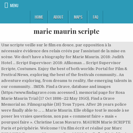
MENU
HOME
ABOUT
MAPS
FAQ
marie maurin scripte
Une scripte veille sur le film en douce, par opposition à la
nécessaire évidence des relais créés par l’assistant de la mise en
scène. We don't have a biography for Marie Maurin. 2018: Judith
Hotel … Script Supervisor: 2018: Afikoman … Script Supervisor
Scripte, Costumes. Enjoy the best of both worlds: Portal for Film &
Festival News, exploring the best of the festivals community.. An
adventure exploring, from dreams to reality, the emerging talents in
our community. . IMDb. Find a Grave, database and images
(https://www.findagrave.com: accessed ), memorial page for Rosa
Marie Maurin Trial (17 Oct 1886–22 May 1950), Find a Grave
Memorial no. Filmographie (18) Tous Types. After 26 years police
were finally able to … ... Marie Maurin. Elle oblige tout le monde à se
poser les vraies questions, non pas « comment faire » mais «
pourquoi faire ». Christine Lucas Navarro. MAURIN Marie SCRIPTE
Paris et périphérie. Welcome ! Un film écrit et réalisé par Marc