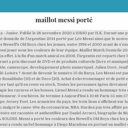
maillot messi porté
rté par Lionel Messi dimanche pour rendre hommage à Diego Maradona lui avait été remis par un collectionneur il y a deux ans. La vie de l'Anglais Steve Hodge est devenue un enfer depuis une semaine et le décès de l'Argentin Diego Armando Maradona. Mercato - Real Madrid : Sergio Ramos se fait clairement recaler par le Barça ! Il avait essuyé deux échecs avant de parvenir enfin à donner la tunique au sextuple Ballon d'or avant la Coupe du monde 2018 en Russie. Pour fêter son but lors de la large victoire du Barça face à Osasuna (4-0), "La Pulga" a dévoilé la tunique en pointant les doigts au ciel. Argentine, Sélections internationales/buts: Le match s'était soldé sur une victoire des Barcelonais sur le score de 3-1. Virtual Regatta, J38: le skipper parti à l’envers va-t-il rafler la montre à 8.900 euros? Cette statistique montre quels numéros un joueur a porté durant sa carrière en équipe nationale. Salto : fan des Marseillais, voici les programmes à ne pas manquer pour toujours plus de Fratés ! maillots et tenues de club. En marquant le 4e but du Barça contre Osasuna, Lionel Messi a rendu hommage à Diego Maradona avec le maillot des Newell's Old Boys jadis porté par l'ancien numéro 10. 24 juin 1987 (33), Lieu de naissance: FC Barcelone : Le nouveau maillot porté par Griezmann. Famille, Joueur national actuel: 7,90 € Maillot MESSI 20/21 - La Liga. Vente de pret-a … 30 juin 2021, Agents: « Des maillots portés de Messi, Ronaldo, j’en vois passer des dizaines par an, confesse Jean-Marc Leynet. Jean-Michel Maire : en "dépression" après 2 contaminations au Covid-19, il a songé à quitter TPMP... (VIDEO), Un vétéran américain de la Seconde guerre mondiale retrouve 3 enfants qu'il a failli tuer. D'occasion. Lionel Messi a fait monter les prix avec des crampons portés lors du match de Champions League entre le Barça et Chelsea en 2006-2007. Restez en contact avec vos amis plus facilement grâce à la nouvelle application Facebook. July 14, 2020 14:35 2:04 min . Tailles adulte et junior. Retrouvez les flocages officiels sur les tenues de Barcelone et de l'Argentine. Le maillot porté par Messi pour l'hommage n'est pas n'importe quel maillot. Vidéo: La Liga - Le FC Séville rend hommage à Diego Maradona (Dailymotion). Le maillot porté ce soir là est une série très très limitée « Sainte-Barbe 2020 » produite à seulement 1000 exemplaires. Cette statistique montre quels numéros le joueur a portés au cours de sa carrière. Présidentielle américaine : Electeurs alternatifs, 12e amendement… Un miracle est-il encore possible pour Trump ? A l’extérieur, les joueurs portent un maillot et des bas rouge et un short blanc. Un Espagnol sur dix a été infecté par le virus, #ELLEFashionCrush : Encré., la marque unisexe qui s’inspire du tatouage, Ce nouveau burger de chez McDonald's va vous faire saliver. Neuf (autre) 151,00 EUR. Un trésor qu'il souhaitait remettre à tout prix à Messi. Le maillot 2014 de l’Argentine pour la coupe du monde 2014 apparait sur une photo. 12,00 EUR de frais de livraison. Le maillot avait appartenu à Maradona Lionel Messi, qui a pointé les deux mains vers le ciel en hommage à son compatriote avait obtenu ce maillot, porté par Diego Maradona, en 2018. Lionel Messi ne portera plus le maillot de l’Argentine A 29 ans, le footballeur prend sa retraite internationale. Le maillot des Newell's Old Boys porté par Lionel Messi dimanche pour rendre hommage à Diego Maradona lui avait été remis par un collectionneur il y a deux ans. Livraison dans plus de 60 pays. Juge argentin, Sergio Fernández possédait le maillot de Maradona porté avec le club depuis de longues années. ou payez en 4x 11,54 € dont 1,07 € de frais. Ballon (6) Blouson (2) Casquette (1) Chaussettes (8) Débardeur (1) Ensemble (2) Gants (2) Haut (3) Haut d'entraînement (4) Maillot (22) Pantacourt (1) Pantalon (9) Porte-clé (1) Sac à dos (1) Serviette (2) Short (11) Survêtement (1) Sweatshirt (7) Trousse (1) Veste (1) Genre. Laeticia Hallyday : la date de ses retrouvailles avec David et Laura Smet annoncée. Achetez les maillots de football de Lionel Messi sur footcenter.fr. Le maillot équipe d'Angleterre est majoritairement abonné au blanc avec un short bleu ou blanc et des chausse