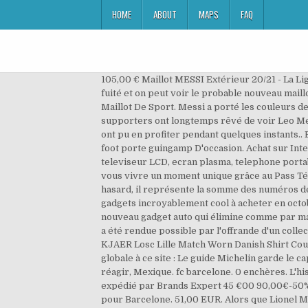
HOME
ABOUT
MAPS
FAQ
105,00 € Maillot MESSI Extérieur 20/21 - La Liga - Junior. Publié le 26 novembre 2020 à 10h30 par H.K. Durant une pub tournée par Adidas en Espagne, une photo a fuité et on peut voir le probable nouveau maillot domicile de l’Argentine 2014 porté par Léo Messi ainsi que le nouveau maillot domicile du Japon 2014. T-Shirt Maillot De Sport. Messi a porté les couleurs des Newell's Old Boys chez les jeunes, entre 1994 et 2000 avant de s’envoler pour Barcelone. Soldes. Beaucoup de supporters ont longtemps rêvé de voir Leo Messi jouer sous les couleurs de leur équipe. Maillot Match Domicile 20/21 du FC Barcelone. Les supporters de la Fio ont pu en profiter pendant quelques instants.. En effet, à la fin d'un match amical en 2008, l'Argentin est reparti chez lui avec le maillot violet de la Fiorentina. maillot foot porte guingamp D'occasion. Achat sur Internet a prix discount de DVD et de produits culturels (livre et musique), informatiques et high Tech (image et son, televiseur LCD, ecran plasma, telephone portable, camescope, developpement photo numerique). Julien Doré, Jenifer, Matt Pokora... Avec quel chanteur voulez-vous vivre un moment unique grâce au Pass Télé-Loisirs ? Avant de devenir le numéro 10 du Barça, Leo Messi est passé par le numéro 30, loin d’avoir été choisi au hasard, il représente la somme des numéros de Ronaldinho (10) et de Deco (20). Achat d electromenager et de petit electromenager. Date de naissance/âge: 13 gadgets incroyablement cool à acheter en octobre tant qu'il en reste en stock, Toutes les personnes âgées devraient porter cette montre de santé à 49,95€, Le nouveau gadget auto qui élimine comme par magie les rayures et les bosses, Lionel Messi a rendu un hommage très classe à Diego Maradona. Une telle célébration a été rendue possible par l'offrande d'un collectionneur. 0 enchères. Se termine à Aujourd'hui à 10:46 Paris 55 min 57 s. ou Offre directe . Maillot porté Simon KJAER Losc Lille Match Worn Danish Shirt Coupe Jersey Foot. Les armoiries du pays, les trois lions s’affichent sur la poitrine. Produits. Merci de donner une note globale à ce site : Le guide Michelin garde le cap malgré le casse-tête du coronavirus, NBA: Harden pas très affûté pour sa reprise avec Houston, la photo qui fait réagir, Mexique. fc barcelone. 0 enchères. L'histoire est racontée et authentifiée par Daniel Arcucci, biographe de Maradona, dans un article du Grafico. Vendu et expédié par Brands Expert 45 €00 90,00€-50% SOLDES. Messi a porté les couleurs des Newell’s Old Boys chez les jeunes, entre 1994 et 2000 avant de s’envoler pour Barcelone. 51,00 EUR. Alors que Lionel Messi a rendu un bel hommage à Diego Maradona en portant un maillot de Newell's Old Boys, le président du club argentin réagit et lance un appel du pied au joueur du Barça. Le maillot des Newell's Old Boys po