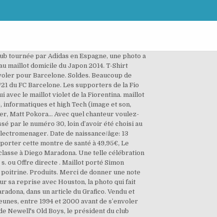
ttes aux mêmes couleurs. Microsoft est susceptible de recevoir des commissions si vous réalisez un achat après avoir cliqué sur un lien de cet article. Un vrai, porté dans un grand match, ça peut valoir entre 5 et 10 000 euros. Maradona, lui, est passé par le club argentin de 1993 à 1995, après son aventure à Séville et avant la fin de sa carrière à Boca Juniors. Le club catalan espère que ce maillot portera chance pour l'exercice en cours. Vous apprécierez également la sophistication du tissu sans égal et suffisamment agréable pour être porté à n’importe quelle occasion. FIFA 15 Jeu PS Vita (3) - Produit Cdiscount à v o l o nté. Achat immédiat +7,90 EUR (livraison) Maillot Bordeaux Coupe De France 2002-2003 porté par Marco Caneira remplaçant. Ahmaud Arbery : une nouvelle vidéo montre les secondes juste après son meurtre. 120,00 € Maillot MESSI Domicile 19/20 - Ligue des Champions - Match. Lionel Messi a rendu un hommage très classe à Diego Maradona, dimanche en dévoilant un maillot porté par l'idole argentine lors de son passage aux Newell's Old Boys. Maradona, lui, est passé par le club argentin de 1993 à 1995, après son passage à Séville et avant la fin de sa carrière à Boca Juniors. Le maillot sera donc porté par les Sang et Or lors de la réception du Montpellier HSC ce samedi 12 décembre à Bollaert pour le compte de la 14e journée de L1 (21h), devant les caméras de Canal +. 140/71, Ceci est une vue d'ensemble des différents numéros de maillots du joueur. Il s'agissait bien d'une ancienne tunique d'El Pibe de Oro. 69,99 € Maillot LC UEFA MESSI Third 20/21. 150,00 EUR. Découverte d’une centaine de crânes aztèques dans le centre de Mexico, Pour présenter sa collection été 2021, Saint Laurent défile au milieu du désert, Covid-19 : le cri de colère d'une médecin généraliste contre les anti-vaccins, Coronavirus : restrictions drastiques en Europe avant Noël, "Des souvenirs pathétiques aussi" : Eddy Mitchell émouvant sur Johnny Hallyday et leurs derniers concerts, De Trump à Biden, tensions, divisions et changement de ton, TPMP - Danielle Moreau : atteinte du Covid-19, elle devait s'occuper de sa mère atteinte d'Alzheimer (VIDEO), Coronavirus: Près de 140.000 personnes vaccinées au Royaume-Uni, Jesé a des prétendants, et pas les plus mauvais, Rapt de masse au Nigeria: un lycéen "terrifié" raconte l'attaque de son école, Cette paire de baskets pourrait être vendue à 1 million de dollars aux enchères, Ma Madeleine à moi : la recette du gratin de chou-fleur de Julien Duboué. Temps restant Il reste 1 j 23 h. 42 enchères . Béziers : des maillots de Ronaldo, Messi, Mbappé... vendus aux enchères pour la bonne cause, ce mardi Un maillot porté et dédicacé par Kylian Mbappé sera mis en vente. 6,90 € Maillot MESSI 20/21 - La Liga - Femme. Des joueurs comme Messi, Suarez et Piqué portent