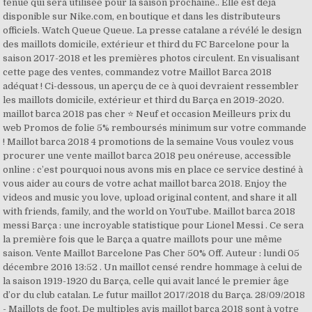
tenue qui sera utilisée pour la saison prochaine.. Elle est déjà
disponible sur Nike.com, en boutique et dans les distributeurs
officiels. Watch Queue Queue. La presse catalane a révélé le design
des maillots domicile, extérieur et third du FC Barcelone pour la
saison 2017-2018 et les premières photos circulent. En visualisant
cette page des ventes, commandez votre Maillot Barca 2018
adéquat ! Ci-dessous, un aperçu de ce à quoi devraient ressembler
les maillots domicile, extérieur et third du Barça en 2019-2020.
maillot barca 2018 pas cher ⭐ Neuf et occasion Meilleurs prix du
web Promos de folie 5% remboursés minimum sur votre commande
! Maillot barca 2018 4 promotions de la semaine Vous voulez vous
procurer une vente maillot barca 2018 peu onéreuse, accessible
online : c’est pourquoi nous avons mis en place ce service destiné à
vous aider au cours de votre achat maillot barca 2018. Enjoy the
videos and music you love, upload original content, and share it all
with friends, family, and the world on YouTube. Maillot barca 2018
messi Barça : une incroyable statistique pour Lionel Messi . Ce sera
la première fois que le Barça a quatre maillots pour une même
saison. Vente Maillot Barcelone Pas Cher 50% Off. Auteur : lundi 05
décembre 2016 13:52 . Un maillot censé rendre hommage à celui de
la saison 1919-1920 du Barça, celle qui avait lancé le premier âge
d’or du club catalan. Le futur maillot 2017/2018 du Barça. 28/09/2018
- Maillots de foot. De multiples avis maillot barca 2018 sont à votre