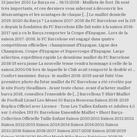
13 janvier 2015 Le Barça en … 16/11/2018 - Maillots de foot. Ils sont
très importants, et ces derniers vous aideront à découvrir les
désavantages et les avantages de chaque […] Le maillot domicile
2019-2020 du Barça ? La saison 2017-2018 du FC Barcelone est la 119
e depuis la fondation du FC Barcelone.Elle fait suite à la saison 2016-
2017 qui a vu le Barça remporter la Coupe d'Espagne.. Lors de la
saison 2017-2018, le FC Barcelone est engagé dans quatre
compétitions officielles : championnat d'Espagne, Ligue des
Champions, Coupe d'Espagne et Supercoupe d'Espagne. Large
sélection, expédition rapide Le deuxième maillot du FC Barcelone
2018/19 sera jaune La nouvelle tenue rendra hommage à celle de la
saison 2005/06 lors de laquelle le Club avait remporté le doublé et …
Confort maximisé. Barça : le maillot 2018-2019 aurait fuité Une
première photo du futur maillot du FC Barcelone a été révélée par
le site Footy Headlines . Avant toute chose, avant d’acheter maillot
barca 2018, consultez l’ensemble de […] Barcellona T-Shirt Maillot
de Football Lionel Leo Messi 10 Barça Nouveau Saison 2018-2019
Replica Officiel avec Licence - Tous Les Tailles Enfants et Adultes 4,5
sur 5 étoiles 193 Fc Barcelone Ensemble Maillot + Short Barça -
Collection Officielle Taille Enfant Saison 2010/2011 Saison 2011/2012
Saison 2012/2013 Saison 2013/2014 Saison 2014/2015 Saison
2015/2016 Saison 2016/2017 Saison 2017/2018 Saison 2018/2019
Saison 2019/2020 Maillot Match Nike Barça Extérieur 2018/19,