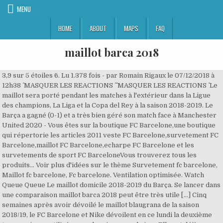
MENU
HOME
ABOUT
MAPS
FAQ
maillot barca 2018
3,9 sur 5 étoiles 6. Lu 1.378 fois - par Romain Rigaux le 07/12/2018 à
12h38 ^ MASQUER LES REACTIONS ^ ^ MASQUER LES REACTIONS ^ Le
maillot sera porté pendant les matches à l'extérieur dans la Ligue
des champions, La Liga et la Copa del Rey à la saison 2018-2019. Le
Barça a gagné (0-1) et a très bien géré son match face à Manchester
United 2020 - Vous êtes sur la boutique FC Barcelone,une boutique
qui répertorie les articles 2011 veste FC Barcelone,survetement FC
Barcelone,maillot FC Barcelone,echarpe FC Barcelone et les
survetements de sport FC BarceloneVous trouverez tous les
produits... Voir plus d'idées sur le thème Survetement fc barcelone,
Maillot fc barcelone, Fc barcelone. Ventilation optimisée. Watch
Queue Queue Le maillot domicile 2018-2019 du Barça. Se lancer dans
une comparaison maillot barca 2018 peut être très utile […] Cinq
semaines après avoir dévoilé le maillot blaugrana de la saison
2018/19, le FC Barcelone et Nike dévoilent en ce lundi la deuxième