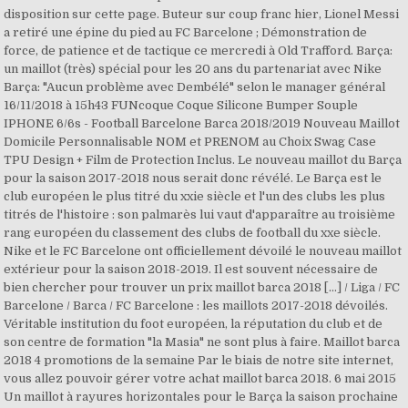
disposition sur cette page. Buteur sur coup franc hier, Lionel Messi
a retiré une épine du pied au FC Barcelone ; Démonstration de
force, de patience et de tactique ce mercredi à Old Trafford. Barça:
un maillot (très) spécial pour les 20 ans du partenariat avec Nike
Barça: "Aucun problème avec Dembélé" selon le manager général
16/11/2018 à 15h43 FUNcoque Coque Silicone Bumper Souple
IPHONE 6/6s - Football Barcelone Barca 2018/2019 Nouveau Maillot
Domicile Personnalisable NOM et PRENOM au Choix Swag Case
TPU Design + Film de Protection Inclus. Le nouveau maillot du Barça
pour la saison 2017-2018 nous serait donc révélé. Le Barça est le
club européen le plus titré du xxie siècle et l'un des clubs les plus
titrés de l'histoire : son palmarès lui vaut d'apparaître au troisième
rang européen du classement des clubs de football du xxe siècle.
Nike et le FC Barcelone ont officiellement dévoilé le nouveau maillot
extérieur pour la saison 2018-2019. Il est souvent nécessaire de
bien chercher pour trouver un prix maillot barca 2018 […] / Liga / FC
Barcelone / Barca / FC Barcelone : les maillots 2017-2018 dévoilés.
Véritable institution du foot européen, la réputation du club et de
son centre de formation "la Masia" ne sont plus à faire. Maillot barca
2018 4 promotions de la semaine Par le biais de notre site internet,
vous allez pouvoir gérer votre achat maillot barca 2018. 6 mai 2015
Un maillot à rayures horizontales pour le Barça la saison prochaine