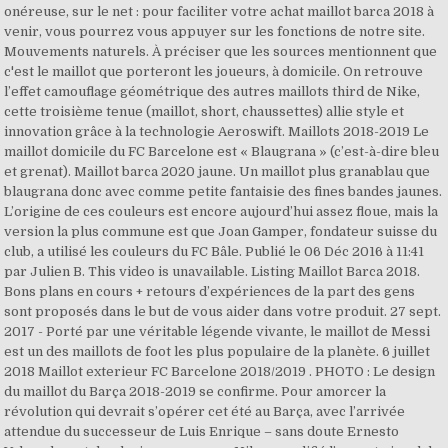
onéreuse, sur le net : pour faciliter votre achat maillot barca 2018 à
venir, vous pourrez vous appuyer sur les fonctions de notre site.
Mouvements naturels. À préciser que les sources mentionnent que
c'est le maillot que porteront les joueurs, à domicile. On retrouve
l’effet camouflage géométrique des autres maillots third de Nike,
cette troisième tenue (maillot, short, chaussettes) allie style et
innovation grâce à la technologie Aeroswift. Maillots 2018-2019 Le
maillot domicile du FC Barcelone est « Blaugrana » (c’est-à-dire bleu
et grenat). Maillot barca 2020 jaune. Un maillot plus granablau que
blaugrana donc avec comme petite fantaisie des fines bandes jaunes.
L’origine de ces couleurs est encore aujourd’hui assez floue, mais la
version la plus commune est que Joan Gamper, fondateur suisse du
club, a utilisé les couleurs du FC Bâle. Publié le 06 Déc 2016 à 11:41
par Julien B. This video is unavailable. Listing Maillot Barca 2018.
Bons plans en cours + retours d’expériences de la part des gens
sont proposés dans le but de vous aider dans votre produit. 27 sept.
2017 - Porté par une véritable légende vivante, le maillot de Messi
est un des maillots de foot les plus populaire de la planète. 6 juillet
2018 Maillot exterieur FC Barcelone 2018/2019 . PHOTO : Le design
du maillot du Barça 2018-2019 se confirme. Pour amorcer la
révolution qui devrait s’opérer cet été au Barça, avec l’arrivée
attendue du successeur de Luis Enrique – sans doute Ernesto