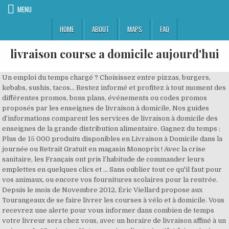
MENU
HOME
ABOUT
MAPS
FAQ
livraison course a domicile aujourd'hui
Un emploi du temps chargé ? Choisissez entre pizzas, burgers, kebabs, sushis, tacos... Restez informé et profitez à tout moment des différentes promos, bons plans, événements ou codes promos proposés par les enseignes de livraison à domicile, Nos guides d’informations comparent les services de livraison à domicile des enseignes de la grande distribution alimentaire. Gagnez du temps : Plus de 15 000 produits disponibles en Livraison à Domicile dans la journée ou Retrait Gratuit en magasin Monoprix ! Avec la crise sanitaire, les Français ont pris l’habitude de commander leurs emplettes en quelques clics et … Sans oublier tout ce qu'il faut pour vos animaux, ou encore vos fournitures scolaires pour la rentrée. Depuis le mois de Novembre 2012, Éric Viellard propose aux Tourangeaux de se faire livrer les courses à vélo et à domicile. Vous recevrez une alerte pour vous informer dans combien de temps votre livreur sera chez vous, avec un horaire de livraison affiné à un créneau de 15 minutes. Notre service client réactif, 4 fois primé meilleur service client online*, est à votre écoute 6 jours/7 (sauf le dimanche) de 7h à 23h (jusqu'à 21h le samedi) en moins de 3 sonneries et 30 minutes par mail. Inscrivez-vous a la newsletter pour recevoir les bons plans avant tout le monde, Aix en Provence | Amiens | Antibes | Bordeaux | Cannes | Clermont-Ferrand | Dijon | Grenoble | Lille | Lyon | Marseille | Montpellier | Nancy | Nantes | Nice | Orléans | Rennes | Rouen | Toulon | Toulouse | Tours. Email : contact@livraison-domicile.com Avec plus de 67 tournées chaque mois, nos 14 livreurs vous simplifient la vie avec la livraison à domicile ; Garde à domicile de jour et de nuit. Courses livrées : le choix Grâce à notre nouvelle fonctionnalité "Mes Courses Minute", créez votre premier panier sur houra en deux fois moins de temps, et découvrez notre appli à commande vocale ! Aujourd’hui, elle livre dans 220 pays et territoires. Aidez vos idées à prendre vie et comparez les services de livraison des enseignes de la maison comme Ikea, Conforama, But, Lapeyre ou ManoMano pour vos besoins en literie, cuisine ou salle de bain, vos envies canapés et autres meubles, et tout autre objet de déco. Comparez les enseignes de grande distribution et soyez informés des bons plans, services, horaires et coût de livraison. E.Leclerc Chez Moi : Livraison à domicile de courses en ligne sur Paris - Commandez vos courses en ligne à prix E.Leclerc et faites-vous livrer à domicile dans tous les arrondissements de Paris - Plus de 12.000 produits - Paiement sécurisé en ligne, livraison sous 24h. «C’est vraiment une course contre la montre. C'est aussi la garantie d'une livraison de qualité, assurée par plus de 20 ans d'expertise métier. Faire ses courses sur internet 24h/24 et lutter contre le gaspillage c'est possible ! A partir de lundi 2 novembre 2020, la COMMUNE et le CCAS d’Orthez/Sainte Suzanne proposent un service de livraison de courses au domicile des personnes âgées et/ou handicapées et des personnes vulnérables et isolées. Livraison de paniers repas. Vous payez au moment de la livraison, soit par chèque, soit par carte bancaire. Tous nos conseils. Formulaire de contact 20 ans d'expertise dans la livraison de courses à domicile C'est aussi la garantie d'une livraison de qualité , assurée par plus de 20 ans d'expertise métier. Livraison des courses à domicile : les clients adhèrent, les enseignes s’adaptent. Sans doute en raison de sa simplicité et de sa facilité. Carrefour Livraison Express utilise vos données pour les besoins de la fourniture des services souscrits, de la gestion de notre relation clients, à des fins d'étude marketing et des communications / offres de personnalisation en fonction de votre profil, que nous pourrions vous adresser. Infos pratiques sur vos courses en ligne avec Auchan: frais, délais & horaires de livraison à domicile, bons plans, zones géographiques désservies, services. Aujourd’hui, nous nous intéressons à un entrepreneur éco-mobile de Tours. Intermarché est en guerre contre la vie chère, y compris sur internet ! Aujourd’hui, une personne sur trois choisit la livraison à domicile. * Trophée Qualiweb de la meilleure relation clients online, catégorie distribution, décerné par Cocedal Conseil en 2014, 2015, 2016 et 2018. Le minimum de commande est de 60,00€ hors frais livraison. Faire ses courses sur houra.fr c'est bénéficier du plus grand choix de courses en ligne livrées à domicile dans 24 départements en France, de Lille à Monaco, dont Paris, Lyon, Marseille, Nice, Grenoble, Nancy, Metz, Strasbourg ou Montpellier, avec plus de 50 000 produits disponibles en temps réel et l'assurance d'une commande 100% conforme. Cela est rendu possible grâce à la livraison à domicile. Avec le service de click and collect U Drive, la récupération au drive de votre magasin U ou la livraison à domicile de vos courses en ligne s'effectuera à l´horaire que vous aurez choisi ! Intermarché, vos courses en ligne au même prix que dans votre magasin. La livraison à domicile va dépasser le drive Plus globalement, la livraison à domicile pour les produits alimentaires séduit les consommateurs, notamment ceux des grandes villes. Pionnier des sites de courses en ligne, houra vous propose la livraison express de toutes vos courses en quantité illimitée sans surtaxe, et le choix parmi 27 créneaux de livraison de 7h à 22h. Nous devons être rapides et ponctuels à … A votre service, du lundi au vendredi de 7 heures à 23 heures et le samedi de 7 heures à 21 heures (hors jours fériés), 9 MINI BREIZH BURGERS VBF SURGELES La Compagnie Artique, Politique de protection des données personnelles, Réductions femmes enceintes et jeunes parents. Délai de livraison : variable, en fonction du magasin choisi. Choisissez votre créneau ou faites-vous livrer en soirée et attendez tranquillement le livreur dans votre canapé. Profitez des bons plans de la rédaction avec le choix parmi 10 enseignes de supermarché online et des milliers de restaurants en France. Courses, repas, meubles et déco, shoppez en toute sécurité depuis votre canapé et évitez les queues ! Avec drive.intermarche.com, faites vos courses aux mêmes prix qu'en magasin. Livraison de courses à domicile à Lanty-sur-Aube Demande du 06 mai 2015 par Odette D. Bonjour j'ai ma grand mère qui habite lanty sur aube et n'ayant pas de permis elle a des difficultés pour faire ses courses merci de me contacter par telephone pour avoir de plus amples renseignements, merci. Courses en 1 minute : Monoprix va ouvrir des magasins autonomes en zones de flux, Livraison offerte chez Monoprix et Franprix aux plus nécessiteux et vulnérables, Coronavirus : Point Sur Les Stocks Et Délais De Livraison De La Grande Distribution, Amazon Prime Now livre à présent vos courses à Lyon, Naissance d’un géant de la livraison de repas à domicile, La valeur nutritionnelle des aliments distribués en supermarché progresse grâce au Nutri Score, 11% de remises immédiates pour le Single’s Day de Carrefour, Le prix de la livraison a domicile, principal frein au développement du e-commerce, Glovo va distribuer et livrer les produits Carrefour via son app, Déjà plus de 2 millions de francais ont souscrit à l’abonnement Cdiscount, Comparateur livraison de courses à domicile. Livraison des courses à vélo à domicile. Les dernières annonces dans le 74. A noter qu’en raison de la très forte demande actuelle sur les drives et livraison de course en ligne (lié au COVID 19), il peut être compliqué de se faire livrer dans des temps raisonnables, et ou de trouver des créneaux. On sera ravi de vous donner un coup de main ! Nos livreurs reprennent vos sacs kraft et cartons afin de les recycler. Toutes les infos magasins, catalogues, services. À la recherche d’une société de courses qui puisse prendre en charge votre livraison de chocolats à domicile pour Pâques ? 1ere livraison gratuite. ... petit bricolage, entretien de sépulture, aide aux course, promenade d'animaux et conseil en organisation d'intérieur. Toupargel dispose d'un établissement de livraison dans l'Ariège pour livrer chaque année toutes les courses de plus de 2210 clients. Pour soutenir ces engagements et cette nouvelle prise de conscience générale, il existe epicery, une entreprise française de livraison de course à domicile qui a vu le jour à Paris en 2016 et qui est aujourd’hui présente un peu partout dans l’hexagone, notamment à Dijon, Bordeaux, Toulouse, Brest ou encore Strasbourg. Ce site déniche pour vous les meilleurs plans de livraison à domicile. La dégustation de vin étant une institution en France, difficile de passer à côté. Faire ses courses en ligne c'est facile avec Auchan : remplissez votre panier sur notre site web ou notre appli, choisissez un créneau pour récuperer votre commande, et réceptionnez au choix vos courses soit dans un drive Auchan, soit directement à votre domicile ! Livraison express à domicile et gratuite avec Fnac+. Livreur de Courses à Domicile : la Livraison à domicile . Préservez votre portefeuille ! Cora. Livraison de course à domicile dans les environs de Prémery. Comparez les services de livraison à domicile pour vos courses de supermarché en ligne, ou pour le repas de votre restaurant préféré livré chez vous. Eh oui ! Commander sur Internet et se faire livrer ses courses à domicile est désormais simple: Les supermarchés en ligne se développent de plus en plus, et pratiquement toutes les villes de France commencent à être desservies par la livraison à domicile de ses courses.Le choix devenant plus large, cela peut devenir une sérieuse alternative au fait d'aller faire soi-même ses courses. Faites vos Courses sur Carrefour.fr et retrouvez des milliers de produits au meilleur prix dans vos Magasins, en retrait Drive ou en Livraison à Domicile. Frais de livraison : variable, en fonction du magasin choisi. Commandez les produits de vos commerçants de proximité préférés sur leurs boutiques en ligne et choisissez entre le retrait en magasin click & co