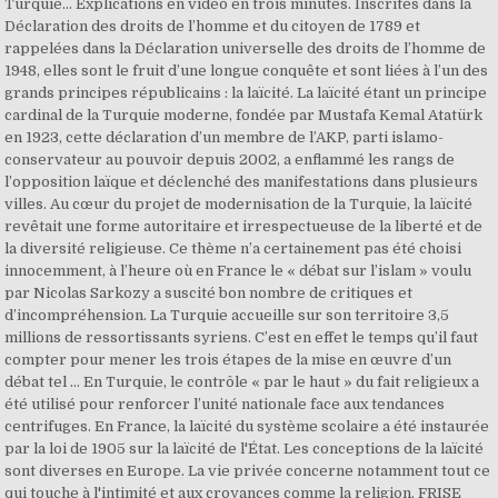
Turquie… Explications en vidéo en trois minutes. Inscrites dans la
Déclaration des droits de l’homme et du citoyen de 1789 et
rappelées dans la Déclaration universelle des droits de l’homme de
1948, elles sont le fruit d’une longue conquête et sont liées à l’un des
grands principes républicains : la laïcité. La laïcité étant un principe
cardinal de la Turquie moderne, fondée par Mustafa Kemal Atatürk
en 1923, cette déclaration d’un membre de l’AKP, parti islamo-
conservateur au pouvoir depuis 2002, a enflammé les rangs de
l’opposition laïque et déclenché des manifestations dans plusieurs
villes. Au cœur du projet de modernisation de la Turquie, la laïcité
revêtait une forme autoritaire et irrespectueuse de la liberté et de
la diversité religieuse. Ce thème n’a certainement pas été choisi
innocemment, à l’heure où en France le « débat sur l’islam » voulu
par Nicolas Sarkozy a suscité bon nombre de critiques et
d’incompréhension. La Turquie accueille sur son territoire 3,5
millions de ressortissants syriens. C’est en effet le temps qu’il faut
compter pour mener les trois étapes de la mise en œuvre d’un
débat tel … En Turquie, le contrôle « par le haut » du fait religieux a
été utilisé pour renforcer l’unité nationale face aux tendances
centrifuges. En France, la laïcité du système scolaire a été instaurée
par la loi de 1905 sur la laïcité de l'État. Les conceptions de la laïcité
sont diverses en Europe. La vie privée concerne notamment tout ce
qui touche à l'intimité et aux croyances comme la religion. FRISE