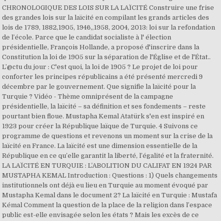
CHRONOLOGIQUE DES LOIS SUR LA LAÏCITÉ Construire une frise
des grandes lois sur la laïcité en compilant les grands articles des
lois de 1789, 1882,1905, 1946,,1958, 2004, 2013: loi sur la refondation
de l’école. Parce que le candidat socialiste à l' élection
présidentielle, François Hollande, a proposé d'inscrire dans la
Constitution la loi de 1905 sur la séparation de l'Église et de l'État..
L’@ctu du jour : C'est quoi, la loi de 1905 ? Le projet de loi pour
conforter les principes républicains a été présenté mercredi 9
décembre par le gouvernement. Que signifie la laïcité pour la
Turquie ? Vidéo - Thème omniprésent de la campagne
présidentielle, la laïcité – sa définition et ses fondements – reste
pourtant bien floue. Mustapha Kemal Atatürk s'en est inspiré en
1923 pour créer la République laïque de Turquie. 4 Suivons ce
programme de questions et revenons un moment sur la crise de la
laïcité en France. La laïcité est une dimension essentielle de la
République en ce qu’elle garantit la liberté, l’égalité et la fraternité.
LA LAÏCITÉ EN TURQUIE : L’ABOLITION DU CALIFAT EN 1924 PAR
MUSTAPHA KEMAL Introduction : Questions : 1) Quels changements
institutionnels ont déjà eu lieu en Turquie au moment évoqué par
Mustapha Kemal dans le document 2? La laïcité en Turquie : Mustafa
Kémal Comment la question de la place de la religion dans l’espace
public est-elle envisagée selon les états ? Mais les excès de ce