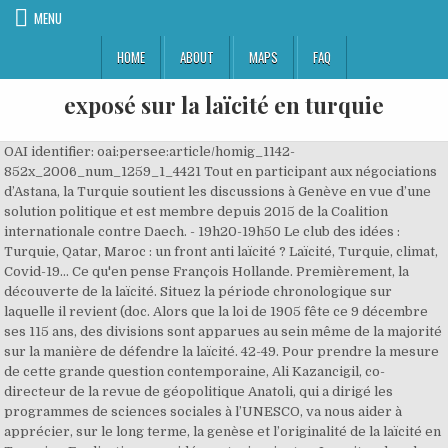
MENU
HOME
ABOUT
MAPS
FAQ
exposé sur la laïcité en turquie
OAI identifier: oai:persee:article/homig_1142-
852x_2006_num_1259_1_4421 Tout en participant aux négociations
d’Astana, la Turquie soutient les discussions à Genève en vue d’une
solution politique et est membre depuis 2015 de la Coalition
internationale contre Daech. - 19h20-19h50 Le club des idées :
Turquie, Qatar, Maroc : un front anti laïcité ? Laïcité, Turquie, climat,
Covid-19... Ce qu'en pense François Hollande. Premièrement, la
découverte de la laïcité. Situez la période chronologique sur
laquelle il revient (doc. Alors que la loi de 1905 fête ce 9 décembre
ses 115 ans, des divisions sont apparues au sein même de la majorité
sur la manière de défendre la laïcité. 42-49. Pour prendre la mesure
de cette grande question contemporaine, Ali Kazancigil, co-
directeur de la revue de géopolitique Anatoli, qui a dirigé les
programmes de sciences sociales à l’UNESCO, va nous aider à
apprécier, sur le long terme, la genèse et l’originalité de la laïcité en