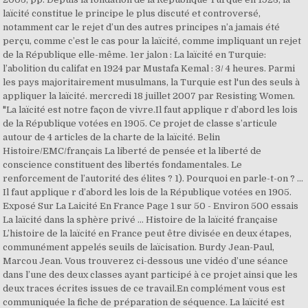
laïcité constitue le principe le plus discuté et controversé,
notamment car le rejet d’un des autres principes n’a jamais été
perçu, comme c’est le cas pour la laïcité, comme impliquant un rejet
de la République elle-même. 1er jalon : La laïcité en Turquie:
l’abolition du califat en 1924 par Mustafa Kemal : 3/ 4 heures. Parmi
les pays majoritairement musulmans, la Turquie est l'un des seuls à
appliquer la laïcité. mercredi 18 juillet 2007 par Resisting Women.
"La laïcité est notre façon de vivre.Il faut applique r d’abord les lois
de la République votées en 1905. Ce projet de classe s’articule
autour de 4 articles de la charte de la laïcité. Belin
Histoire/EMC/français La liberté de pensée et la liberté de
conscience constituent des libertés fondamentales. Le
renforcement de l’autorité des élites ? 1). Pourquoi en parle-t-on ? ...
Il faut applique r d’abord les lois de la République votées en 1905.
Exposé Sur La Laicité En France Page 1 sur 50 - Environ 500 essais
La laïcité dans la sphère privé ... Histoire de la laïcité française
L’histoire de la laïcité en France peut être divisée en deux étapes,
communément appelés seuils de laïcisation. Burdy Jean-Paul,
Marcou Jean. Vous trouverez ci-dessous une vidéo d’une séance
dans l’une des deux classes ayant participé à ce projet ainsi que les
deux traces écrites issues de ce travail.En complément vous est
communiquée la fiche de préparation de séquence. La laïcité est