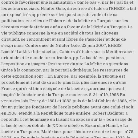
contrôle favorisent une islamisation « par le bas », par les partis et
les acteurs sociaux. Nilüfer Göle, directrice d’études à l’EHESS, a fait
un exposé très apprécié sur les questions du voile et de sa
politisation, et celles de l’Islam et de la laïcité en Turquie, sur les
récentes manifestations enfin en faveur de la laïcité en Turquie. La
vie publique concerne la vie en société où tous les citoyens
circulent, se rencontrent et sont libres de s'associer et donc de
s'exprimer. Conférence de Nilüfer Göle, 22 juin 2007, EHESS.
Laïcité/ Laïklïk : Introduction, Cahiers d’études sur la Méditerranée
orientale et le monde turco-iranien, pp. La laïcité en questions,
l'exposition en images : Ressource du site La laïcité en questions
Grâce à la connexion par le portail Éduthèque, les ressources de
cette exposition sont … En Europe, par exemple, la Turquie est
probablement l’état de droit le plus laïc, plus laïc encore qu’une
France qui s’est bien éloignée de la laïcité rigoureuse qui avait
inspiré le fondateur de la Turquie moderne. 5-34, n°19, 1995 En
vertu des lois Ferry de 1881 et 1882 puis de la loi Goblet de 1886, elle
fut un principe fondateur de l'école publique avant que celui-ci soit,
en 1905, étendu à la République toute entière. Robert Badinter a
répondu à cet hommage en faisant un exposé sur la « bon usage de
la laïcité en ces débuts de XXème siècle ». Bozarslan Hamit, « La
laïcité en Turquie », Matériaux pour l’histoire de notre temps, n°78,
2005, pp. Depuis la fondation de la République Turque en 1923, la