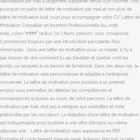
candidature par mail a largement supplanté l’envoi d’un courrier, c’est
pourquoi on parle de lettre de motivation par mail et non plus de
lettre de motivation tout court pour accompagner votre CV. Lettre de
Motivation Conseiller en Insertion Professionnelle [su_note
note_color=”#ffffff” radius=”10″] Nom, prénom. vous convaincra).
Commencez toujours par une introduction percutante. Plus
d’exemples . Dans une lettre de motivation pour un master, il n’y a
pas besoin de dire comment tu vas travailler et quelles sont les
points sur lesquels tu as besoin de t’améliorer. Dans ces deux cas, la
lettre de motivation sera personnalisée et adaptée à l'entreprise
concernée. La lettre de motivation pour postuler à un premier
emploi vous permettra de détailler les compétences et
connaissances acquises au cours de votre parcours. La lettre de
motivation par mail n’est pas à reléguer aux oubliettes et reste
plébiscitée par les recruteurs. La rédaction d’une lettre de motivation
est indispensable pour postuler à une offre d’emploi ou même
déposer une … Lettre de motivation sans expérience en PDF.
Formelle et correctement mise en page. Adresse. Précisez qu'elle