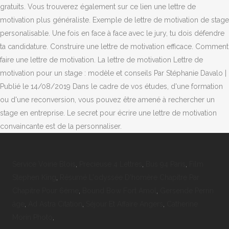
gratuits. Vous trouverez également sur ce lien une lettre de
motivation plus généraliste. Exemple de lettre de motivation de stage
personalisable. Une fois en face à face avec le jury, tu dois défendre
ta candidature. Construire une lettre de motivation efficace. Comment
faire une lettre de motivation. La lettre de motivation Lettre de
motivation pour un stage : modèle et conseils Par Stéphanie Davalo |
Publié le 14/08/2019 Dans le cadre de vos études, d'une formation
ou d'une reconversion, vous pouvez être amené à rechercher un
stage en entreprise. Le secret pour écrire une lettre de motivation
convaincante est de la personnaliser.
Service Voirie Blois
,
Precieuse 4 Lettres
,
Bus 94 Paris
,
Film
Stephen King
,
Résumé L'odyssée D'homère Chapitre Par
Chapitre Pour 6ème
,
Bound Bow Fort Amol
,
Gersende Perrin
âge
,
Ad Astra Citation
,
Séjour Et Affaire Angers
,
Catherine
Morin Photo
,